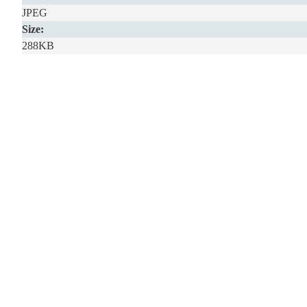
JPEG
Size:
288KB