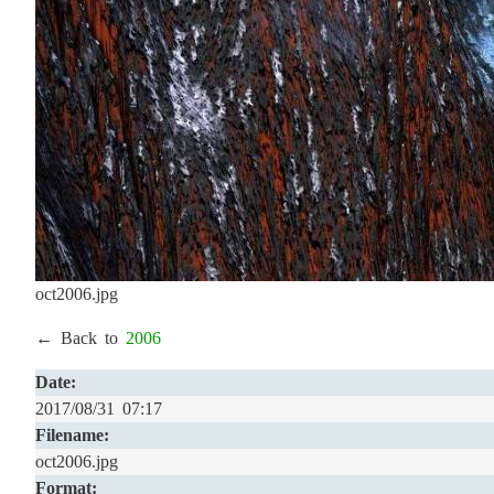
oct2006.jpg
← Back to
2006
Date:
2017/08/31 07:17
Filename:
oct2006.jpg
Format: