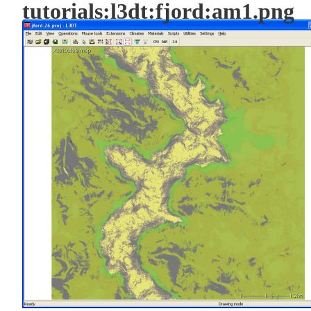
tutorials:l3dt:fjord:am1.png