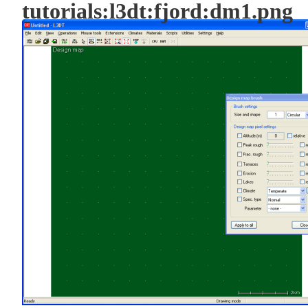
tutorials:l3dt:fjord:dm1.png