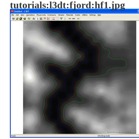
tutorials:l3dt:fjord:hf1.jpg