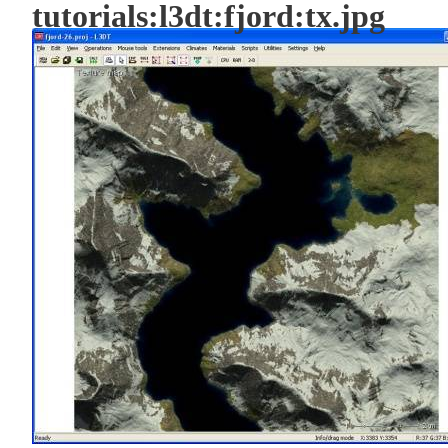
tutorials:l3dt:fjord:tx.jpg